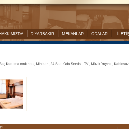
HAKKIMIZDA
DİYARBAKIR
MEKANLAR
ODALAR
İLETİ
 Saç Kurutma makinası, Minibar , 24 Saat Oda Servisi , TV , Müzik Yayını, , Kablosuz
KEY