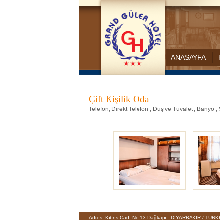
ANASAYFA
Çift Kişilik Oda
Telefon, Direkt Telefon , Duş ve Tuvalet , Banyo ,
Adres: Kıbrıs Cad. No:13 Dağkapı - DİYARBAKIR / TUR